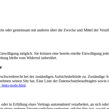
ie allein oder gemeinsam mit anderen über die Zwecke und Mittel der V
nwilligung möglich. Sie können eine bereits erteilte Einwilligung jede
itung bleibt vom Widerruf unberührt.
e
eschwerderecht bei der zuständigen Aufsichtsbehörde zu. Zuständige Au
nehmen seinen Sitz hat. Eine Liste der Datenschutzbeauftragten sow
_links-node.html
.
oder in Erfüllung eines Vertrags automatisiert verarbeiten, an sich od
n einen anderen Verantwortlichen verlangen, erfolgt dies nur, soweit e