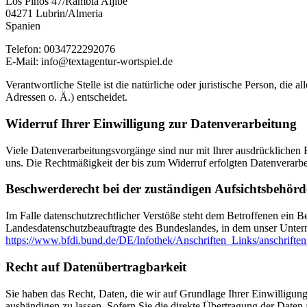
Los Pinos 47/Rambla Aljibe
04271 Lubrin/Almeria
Spanien
Telefon: 0034722292076
E-Mail: info@textagentur-wortspiel.de
Verantwortliche Stelle ist die natürliche oder juristische Person, d
Adressen o. Ä.) entscheidet.
Widerruf Ihrer Einwilligung zur Datenverarbeitung
Viele Datenverarbeitungsvorgänge sind nur mit Ihrer ausdrücklichen Ei
uns. Die Rechtmäßigkeit der bis zum Widerruf erfolgten Datenverarbe
Beschwerderecht bei der zuständigen Aufsichtsbehörd
Im Falle datenschutzrechtlicher Verstöße steht dem Betroffenen ein B
Landesdatenschutzbeauftragte des Bundeslandes, in dem unser Unter
https://www.bfdi.bund.de/DE/Infothek/Anschriften_Links/anschriften
Recht auf Datenübertragbarkeit
Sie haben das Recht, Daten, die wir auf Grundlage Ihrer Einwilligung 
aushändigen zu lassen. Sofern Sie die direkte Übertragung der Daten a