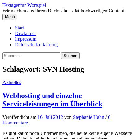
Springe
Textagentur-Wortspiel
zum
Wir machen aus Ihrem Buchstabensalat hochwertigen Content
Inhalt
Menü
Start
Disclaimer
Impressum
Datenschutzerklärung
Suchen
nach:
Schlagwort:
SVN Hosting
Aktuelles
Webhosting und einzelne
Serviceleistungen im Überblick
Veröffentlicht
am
16. Juli 2012
von
Stephanie Hahn
/
0
Kommentare
Es gibt kaum noch Unternehmen, die heute keine eigene Webseite
haben. Dabei benötigt jede Homepage einen gewissen