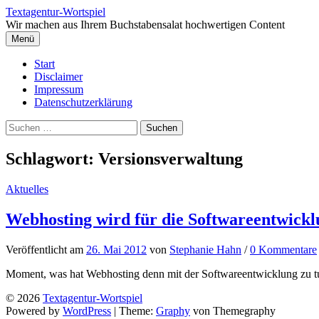
Springe
Textagentur-Wortspiel
zum
Wir machen aus Ihrem Buchstabensalat hochwertigen Content
Inhalt
Menü
Start
Disclaimer
Impressum
Datenschutzerklärung
Suchen
nach:
Schlagwort:
Versionsverwaltung
Aktuelles
Webhosting wird für die Softwareentwick
Veröffentlicht
am
26. Mai 2012
von
Stephanie Hahn
/
0 Kommentare
Moment, was hat Webhosting denn mit der Softwareentwicklung zu tun?
© 2026
Textagentur-Wortspiel
Powered by
WordPress
|
Theme:
Graphy
von Themegraphy