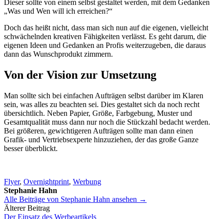
Dieser sollte von einem selbst gestaltet werden, mit dem Gedanken
„Was und Wen will ich erreichen?“
Doch das heißt nicht, dass man sich nun auf die eigenen, vielleicht
schwächelnden kreativen Fähigkeiten verlässt. Es geht darum, die
eigenen Ideen und Gedanken an Profis weiterzugeben, die daraus
dann das Wunschprodukt zimmern.
Von der Vision zur Umsetzung
Man sollte sich bei einfachen Aufträgen selbst darüber im Klaren
sein, was alles zu beachten sei. Dies gestaltet sich da noch recht
übersichtlich. Neben Papier, Größe, Farbgebung, Muster und
Gesamtqualität muss dann nur noch die Stückzahl bedacht werden.
Bei größeren, gewichtigeren Aufträgen sollte man dann einen
Grafik- und Vertriebsexperte hinzuziehen, der das große Ganze
besser überblickt.
Flyer
,
Overnightprint
,
Werbung
Stephanie Hahn
Alle Beiträge von Stephanie Hahn ansehen →
Beitrags-
Älterer Beitrag
Der Einsatz des Werbeartikels