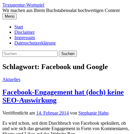
Springe
Textagentur-Wortspiel
zum
Wir machen aus Ihrem Buchstabensalat hochwertigen Content
Inhalt
Menü
Start
Disclaimer
Impressum
Datenschutzerklärung
Suchen
nach:
Schlagwort:
Facebook und Google
Aktuelles
Facebook-Engagement hat (doch) keine
SEO-Auswirkung
Veröffentlicht
am
14. Februar 2014
von
Stephanie Hahn
Es wird schon, seit dem Durchbruch von Facebook spekuliert, ob
und wie sich das gesamte Engagement in Form von Kommentaren,
Shares und Likes auf das Website-Ran...