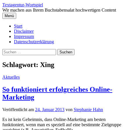
Springe
Textagentur-Wortspiel
zum
Wir machen aus Ihrem Buchstabensalat hochwertigen Content
Inhalt
Menü
Start
Disclaimer
Impressum
Datenschutzerklärung
Suchen
nach:
Schlagwort:
Xing
Aktuelles
So funktioniert erfolgreiches Online-
Marketing
Veröffentlicht
am
24. Januar 2013
von
Stephanie Hahn
Es ist kein Geheimnis, dass Online-Marketing am besten
funktioniert, wenn man es speziell auf eine bestimmte Zielgruppe
ausrichtet (z.B. Aquaristiker, Fußballfa...