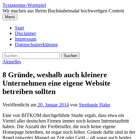
Springe
Textagentur-Wortspiel
zum
Wir machen aus Ihrem Buchstabensalat hochwertigen Content
Inhalt
Menü
Start
Disclaimer
Impressum
Datenschutzerklärung
Suchen
nach:
Aktuelles
8 Gründe, weshalb auch kleinere
Unternehmen eine eigene Website
betreiben sollten
Veröffentlicht
am
20. Januar 2014
von
Stephanie Hahn
Eine von BITKOM durchgeführte Studie ergab, dass etwa ein
Viertel aller deutschen Firmen immer noch keinen Internetauftritt
haben. Die Anzahl der Freiberufler, die noch keine eigene
Homepage betreiben, ist sogar noch höher. Gründe dafür sind in der
Regel entweder Mangel an Zeit oder Geld – oft sogar auch beides.